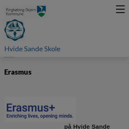
G
Hvide Sande Skole
å
Hjem
t
i
Erasmus
l
h
o
v
e
d
i
n
d
h
på Hvide Sande