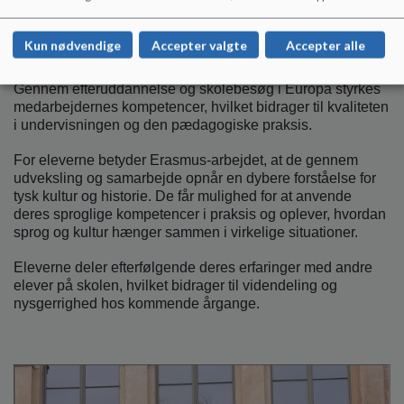
partnerskoler i Europa. Dette bidrager til udvikling af
undervisningen og giver inspiration til nye tilgange – blandt
Kun nødvendige
Accepter valgte
Accepter alle
andet i sprogfagene.
Gennem efteruddannelse og skolebesøg i Europa styrkes
medarbejdernes kompetencer, hvilket bidrager til kvaliteten
i undervisningen og den pædagogiske praksis.
For eleverne betyder Erasmus-arbejdet, at de gennem
udveksling og samarbejde opnår en dybere forståelse for
tysk kultur og historie. De får mulighed for at anvende
deres sproglige kompetencer i praksis og oplever, hvordan
sprog og kultur hænger sammen i virkelige situationer.
Eleverne deler efterfølgende deres erfaringer med andre
elever på skolen, hvilket bidrager til videndeling og
nysgerrighed hos kommende årgange.