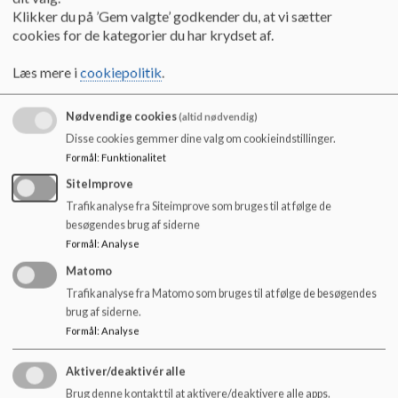
Klikker du på ’Gem valgte’ godkender du, at vi sætter
cookies for de kategorier du har krydset af.
Baggrund og mål for Erasmus-arbejdet
Læs mere i
cookiepolitik
.
Erasmus – mål
Nødvendige cookies
(altid nødvendig)
Formålet med Erasmus-samarbejdet er at styrke inklusion
og social integration på skolen.
Disse cookies gemmer dine valg om cookieindstillinger.
Formål
:
Funktionalitet
På baggrund af elevernes forskellighed og den stigende
SiteImprove
inklusion arbejder vi målrettet med at udvikle
læringsmiljøer, der tilgodeser alle elever. Dette kræver
Trafikanalyse fra Siteimprove som bruges til at følge de
løbende pædagogisk udvikling og nytænkning hos lærere
besøgendes brug af siderne
og øvrigt pædagogisk personale.
Formål
:
Analyse
Matomo
Gennem Erasmus+ støttes lærere og pædagoger i at:
Trafikanalyse fra Matomo som bruges til at følge de besøgendes
inddrage og motivere alle elever
brug af siderne.
skabe deltagelsesmuligheder for alle
Formål
:
Analyse
styrke fællesskab og identitetsfølelse på tværs af skolen
Aktiver/deaktivér alle
Der arbejdes samtidig med internationalt samarbejde
Brug denne kontakt til at aktivere/deaktivere alle apps.
mellem lærere, hvor erfaringer udveksles med