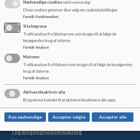
o
Nødvendige cookies
(altid nødvendig)
l
Disse cookies gemmer dine valg om cookieindstillinger.
Kommunen tilbyder alle elever, der går i 0 til 10. klasse, et
d
gratis buskort. Tilbuddet gælder uanset afstanden mellem
Formål
:
Funktionalitet
e
dit hjem og din skole. Vi tilbyder gratis buskort til alle
SiteImprove
t
folkeskoleelever, fordi vi gerne vil opfordre flere til at bruge
Trafikanalyse fra Siteimprove som bruges til at følge de
den kollektive trafik.
besøgendes brug af siderne
Formål
:
Analyse
https://www.rksk.dk/borger/skole-og-
uddannelse/buskort-til-folkeskoleelever
Matomo
Trafikanalyse fra Matomo som bruges til at følge de besøgendes
brug af siderne.
Formål
:
Analyse
Hvide Sande Skole
Aktiver/deaktivér alle
Skolevej 2, 6960 Hvide Sande
Brug denne kontakt til at aktivere/deaktivere alle apps.
hvidesandeskole@rksk.dk
+45 99 74 26 60
Kun nødvendige
Accepter valgte
Accepter alle
EAN NR.
5798004797815
Tilgængelighedserklæring