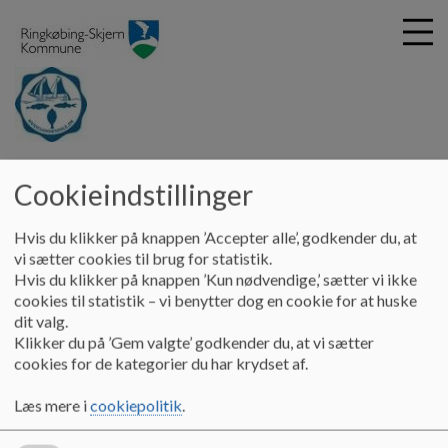
G
Hvide Sande Skole
å
Cookieindstillinger
Praktisk info
Buskort
t
i
Hvis du klikker på knappen ’Accepter alle’, godkender du, at
Buskort
l
vi sætter cookies til brug for statistik.
h
Hvis du klikker på knappen ’Kun nødvendige,’ sætter vi ikke
o
cookies til statistik – vi benytter dog en cookie for at huske
v
dit valg.
Buskort
e
Klikker du på ’Gem valgte’ godkender du, at vi sætter
d
cookies for de kategorier du har krydset af.
i
Buskort til folkeskoleelever
n
Læs mere i
cookiepolitik
.
d
Hvis du bor i kommunen og går i folkeskolen, kan du få et
h
gratis buskort.