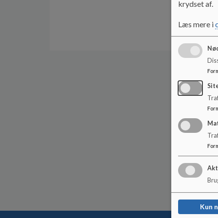
krydset af.
Læs mere i
Nød
Dis
For
Sit
Traf
For
Ma
Tra
For
Akt
Brug
Kun 