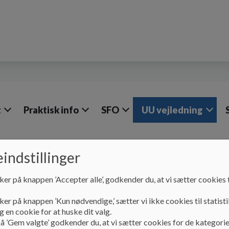
t
Praktisk info
SFO
UU vejledning
indstillinger
UU vejledning
UU vejledning Hv. Sande Skole
ker på knappen ’Accepter alle’, godkender du, at vi sætter cookies t
UU vejledning
ker på knappen ’Kun nødvendige,’ sætter vi ikke cookies til statisti
 en cookie for at huske dit valg.
UU-vejlederen forestår en generel orientering i overby
å ’Gem valgte’ godkender du, at vi sætter cookies for de kategorie