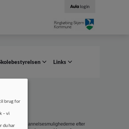
login
Skolebestyrelsen
Links
il brug for
k – vi
gningen om uddannelsesmulighederne efter
r du har