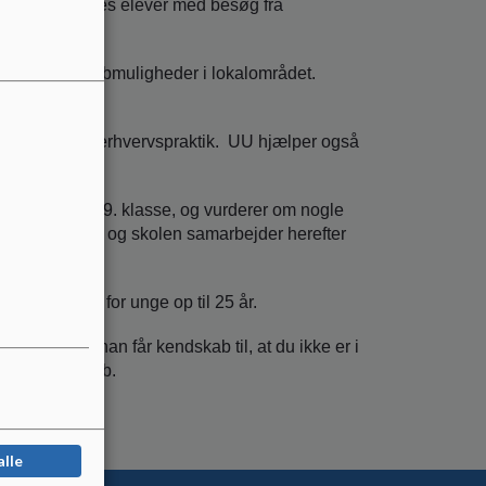
. og 9. klasses elever med besøg fra
nnelses- og jobmuligheder i lokalområdet.
- 9. klasse.
, brobygning og erhvervspraktik. UU hjælper også
ever i 8. og 9. klasse, og vurderer om nogle
ngsindsats. UU og skolen samarbejder herefter
bmuligheder for unge op til 25 år.
e dig, hvis han får kendskab til, at du ikke er i
annelse og job.
alle