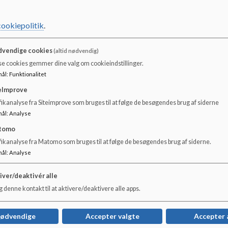
grundskolen. Herunder Uddannelsesaften på skolen for 8
forskellige uddannelsesinstitutioner.
cookiepolitik
.
I 7. klasse koordinerer UU og lærerne et forløb om udda
Skolen og UU samarbejder om Uddannelse og Job for 7. 
vendige cookies
(altid nødvendig)
se cookies gemmer dine valg om cookieindstillinger.
UU-vejlederen forestår tilmelding til Skills, introkurser
mål
:
Funktionalitet
med tilmelding til ungdomsuddannelse, 10. klasse mv.
eImprove
Skolen gennemgår i samarbejde med UU-vejledere alle el
ikanalyse fra Siteimprove som bruges til at følge de besøgendes brug af siderne
kan have gavn af en særlig målrettet skole- og vejledni
mål
:
Analyse
om at vejlede/hjælpe eleverne.
tomo
UU-vejlederen tilbyder vejledning om uddannelses- og jo
fikanalyse fra Matomo som bruges til at følge de besøgendes brug af siderne.
mål
:
Analyse
Når du er under 18 år, er det vejlederens opgave at kontakt
gang. Vi kan så i fællesskab se på mulighederne for udd
iver/deaktivér alle
 denne kontakt til at aktivere/deaktivere alle apps.
Find din vejleder på:
www.uu.rksk.dk
nødvendige
Accepter valgte
Accepter 