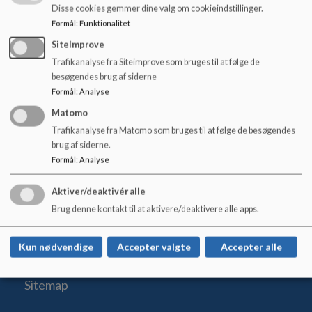
o
Disse cookies gemmer dine valg om cookieindstillinger.
Du kan bruge NemID eller digital signatur for at kunne bruge
l
Formål
:
Funktionalitet
Digital Pladsanvisning fuldt ud.
d
SiteImprove
e
https://www.rksk.dk/borger/familie/boernepasning/p
Trafikanalyse fra Siteimprove som bruges til at følge de
t
asning-af-skoleboern
besøgendes brug af siderne
Formål
:
Analyse
Matomo
Trafikanalyse fra Matomo som bruges til at følge de besøgendes
brug af siderne.
Formål
:
Analyse
Hvide Sande Skole
Skolevej 2, 6960 Hvide Sande
Aktiver/deaktivér alle
hvidesandeskole@rksk.dk
Brug denne kontakt til at aktivere/deaktivere alle apps.
+45 99 74 26 60
EAN NR.
5798004797815
Kun nødvendige
Accepter valgte
Accepter alle
Tilgængelighedserklæring
Sitemap