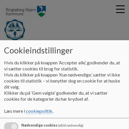
G
Hvide Sande Skole
Cookieindstillinger
å
SFO
Ind-og udmeldelse i SFO
t
Hvis du klikker på knappen ’Accepter alle’, godkender du, at
i
vi sætter cookies til brug for statistik.
Ind-og udmeldelse i SFO
l
Hvis du klikker på knappen ’Kun nødvendige,’ sætter vi ikke
h
cookies til statistik – vi benytter dog en cookie for at huske
o
dit valg.
v
Velkommen til Digital Pladsanvisning
Klikker du på ’Gem valgte’ godkender du, at vi sætter
e
cookies for de kategorier du har krydset af.
d
Ved at logge på Digital Pladsanvisning får du direkte adgang til at
i
Læs mere i
cookiepolitik
.
skrive dit barn op til en institutionsplads, udmelde dit barn fra en
n
institutionsplads, se hvor dit barn står på ventelisten, se status på
d
dine ansøgninger og meget mere.
h
Nødvendige cookies
(altid nødvendig)