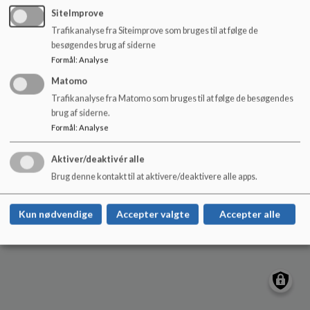
o
SiteImprove
l
Trafikanalyse fra Siteimprove som bruges til at følge de
d
Hvide Sande Skole
besøgendes brug af siderne
e
Skolevej 2, 6960 Hvide Sande
Formål
:
Analyse
t
hvidesandeskole@rksk.dk
Matomo
+45 99 74 26 60
Trafikanalyse fra Matomo som bruges til at følge de besøgendes
brug af siderne.
EAN NR.
5798004797815
Formål
:
Analyse
Tilgængelighedserklæring
Sitemap
Aktiver/deaktivér alle
Brug denne kontakt til at aktivere/deaktivere alle apps.
Cookie politik
Kun nødvendige
Accepter valgte
Accepter alle